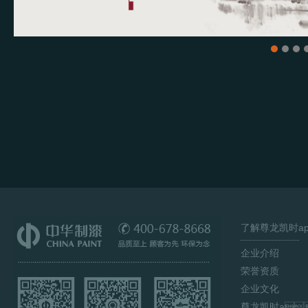
1
2
3
4
了解尊龙凯时a
企业介绍
荣誉资质
企业文化
尊龙凯时a