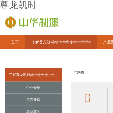
尊龙凯时
首页
了解尊龙凯时app
产品
广东省
了解尊龙凯时app
企业介绍
1
荣誉资质
企业文化