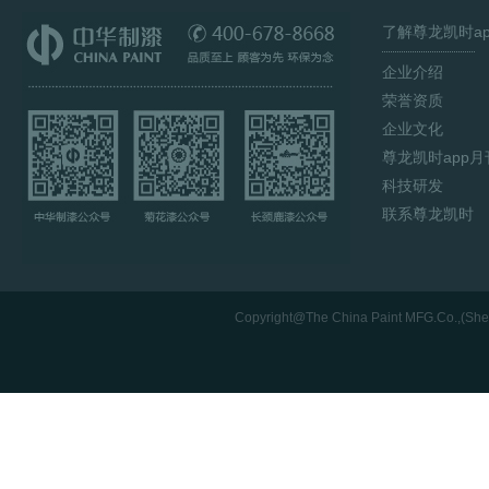
了解尊龙凯
企业介绍
荣誉资质
企业文化
尊龙凯时app
科技研发
联系尊龙凯时
Copyright@The China Paint MFG.Co.