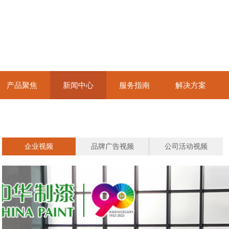
产品聚焦
新闻中心
服务指南
解决方案
企业视频
品牌广告视频
公司活动视频