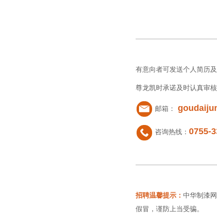
有意向者可发送个人简历及
尊龙凯时承诺及时认真审核
goudaij
邮箱：
0755-3
咨询热线：
招聘温馨提示：
中华制漆网
假冒，谨防上当受骗。