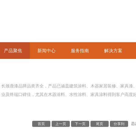
产品聚焦
新闻中心
服务指南
解决方案
长颈鹿漆品牌品类齐全，产品已涵盖建筑涂料、木器家居装修、家具漆、汽
业及终端口碑佳，尤其在木器涂料、水性涂料、家具涂料得到客户高度
总共
首页
上一页
下一页
尾页
分享到